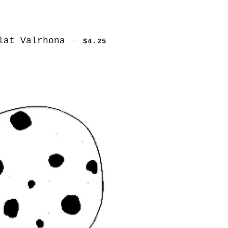
lat Valrhona
—
$4.25