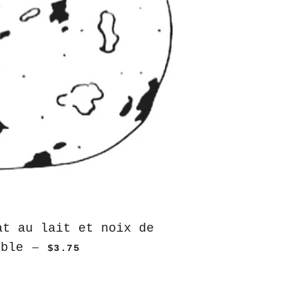
at au lait et noix de
oble
—
$3.75