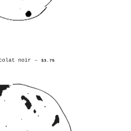
colat noir
—
$3.75