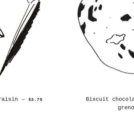
raisin
Biscuit chocol
—
$3.75
gren